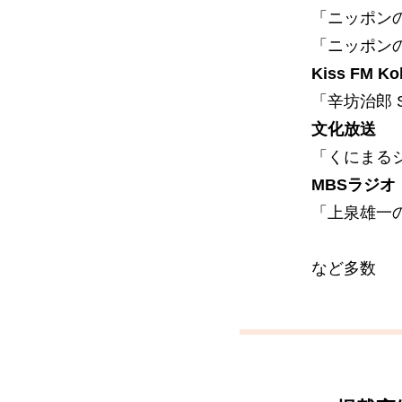
「ニッポン
​「ニッポン
K
iss FM Ko
「辛坊治郎 Su
文化放送
「くにまる
MBSラジオ
「上泉雄一
など多数