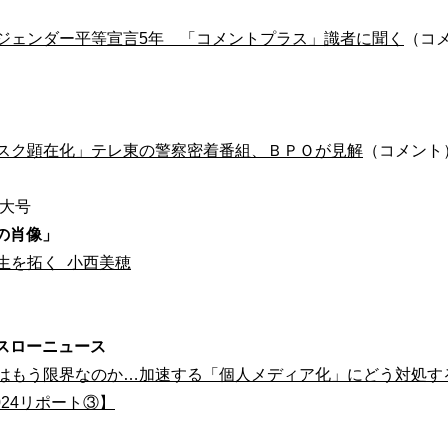
ジェンダー平等宣言5年 「コメントプラス」識者に聞く
（コ
スク顕在化」テレ東の警察密着番組、ＢＰＯが見解
（コメント
 増大号
代の肖像」
生を拓く 小西美穂
s｜スローニュース
はもう限界なのか…加速する「個人メディア化」にどう対処す
 2024リポート③】