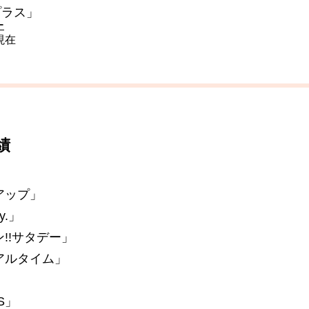
プラス」
ー
現在
績
アップ」
y.」
!!サタデー」
アルタイム」
S」