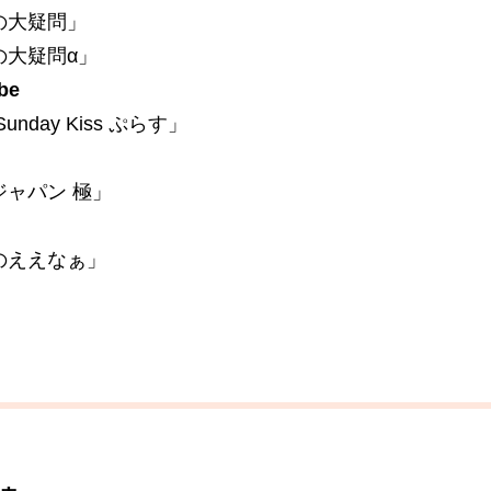
の大疑問」
の大疑問α」
be
nday Kiss ぷらす」
ジャパン 極」
のええなぁ」