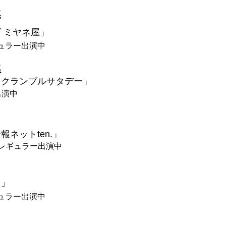
系
 ミヤネ屋」
ュラー出演中
系
スクランブルサタデー」
出演中
報ネットten.」
曜レギュラー出演中
！」
ュラー出演中