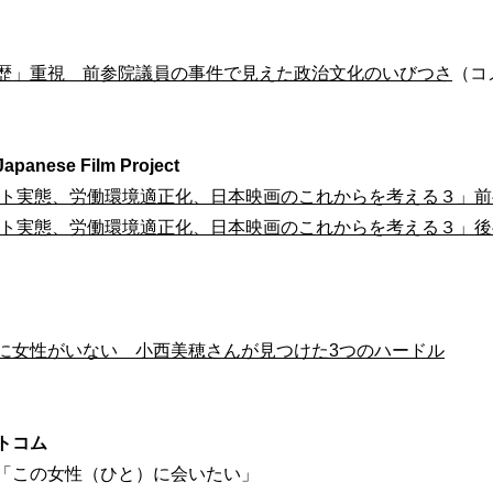
歴」重視 前参院議員の事件で見えた政治文化のいびつさ
（コ
nese Film Project
ント実態、労働環境適正化、日本映画のこれからを考える３」前
ント実態、労働環境適正化、日本映画のこれからを考える３」後
に女性がいない 小西美穂さんが見つけた3つのハードル
ットコム
「この女性（ひと）に会いたい」