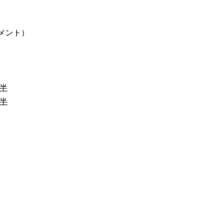
メント）
半
半