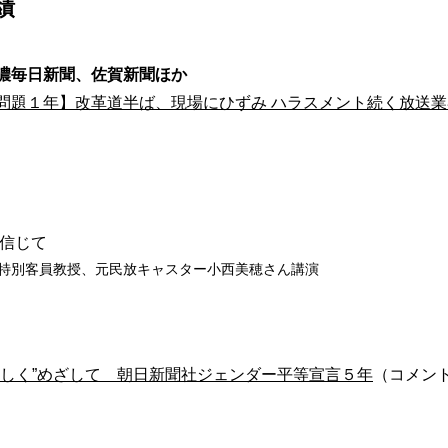
績
濃毎日新聞、佐賀新聞ほか
問題１年】改革道半ば、現場にひずみ ハラスメント続く放送業
 信じて
特別客員教授、元民放キャスター小西美穂さん講演
らしく”めざして 朝日新聞社ジェンダー平等宣言５年
（コメン